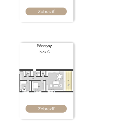
Zobraziť
Pôdorysy
blok C
Zobraziť