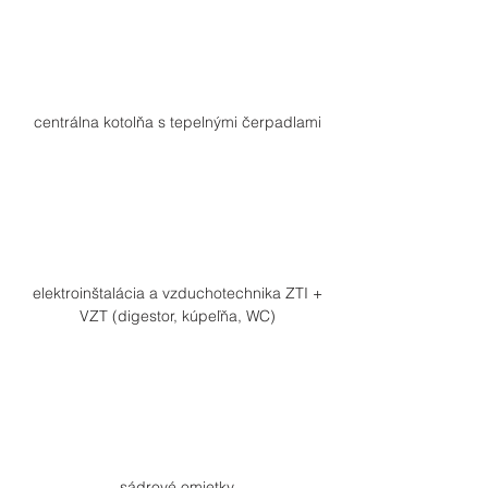
centrálna kotolňa s tepelnými čerpadlami
elektroinštalácia a vzduchotechnika ZTI +
VZT (digestor, kúpeľňa, WC)
sádrové omietky