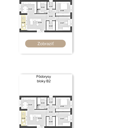
Zobraziť
Pôdorysy
bloky B2