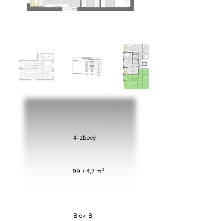
4-izbový
99 + 4,7 m²
Blok
B