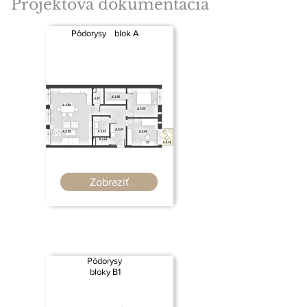
Projektová dokumentácia
Pôdorysy
blok A
Zobraziť
Pôdorysy
bloky B1